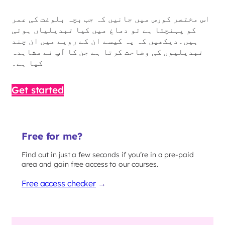
اس مختصر کورس میں جانیں کہ جب بچہ بلوغت کی عمر
کو پہنچتا ہے تو دماغ میں کیا تبدیلیاں ہوتی
ہیں۔دیکھیں کہ یہ کیسے ان کے رویے میں ان چند
تبدیلیوں کی وضاحت کرتا ہے جن کا آپ نے مشاہدہ
کیا ہے۔
Get started
Free for me?
Find out in just a few seconds if you’re in a pre-paid
area and gain free access to our courses.
Free access checker
→